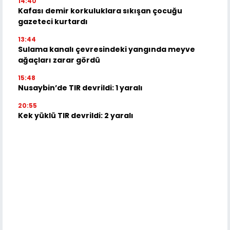
14:40
Kafası demir korkuluklara sıkışan çocuğu
gazeteci kurtardı
13:44
Sulama kanalı çevresindeki yangında meyve
ağaçları zarar gördü
15:48
Nusaybin’de TIR devrildi: 1 yaralı
20:55
Kek yüklü TIR devrildi: 2 yaralı