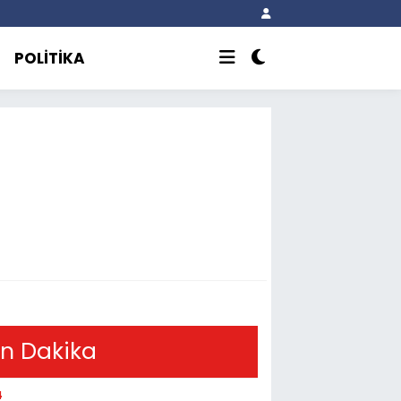
POLİTİKA
n Dakika
4