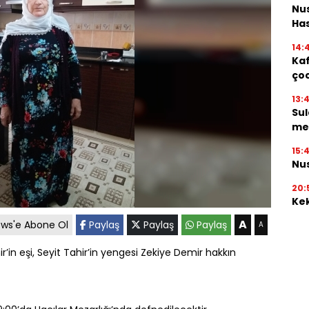
Nus
Has
14:
Kaf
çoc
13:
Sul
mey
15:
Nus
20:
Kek
A
ws'e Abone Ol
Paylaş
Paylaş
Paylaş
A
’in eşi, Seyit Tahir’in yengesi Zekiye Demir hakkın