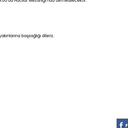
0’da Hacılar Mezarlığı’nda defnedilecektir.
ınlarına başsağlığı dileriz.
F