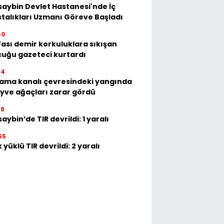
aybin Devlet Hastanesi'nde İç
talıkları Uzmanı Göreve Başladı
40
ası demir korkuluklara sıkışan
uğu gazeteci kurtardı
44
ama kanalı çevresindeki yangında
ve ağaçları zarar gördü
48
aybin’de TIR devrildi: 1 yaralı
55
 yüklü TIR devrildi: 2 yaralı