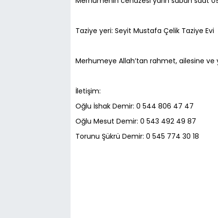
Merhumenin cenazesi yarın sabah saat 09:0
Taziye yeri: Seyit Mustafa Çelik Taziye Evi
Merhumeye Allah’tan rahmet, ailesine ve yak
İletişim:
Oğlu İshak Demir: 0 544 806 47 47
Oğlu Mesut Demir: 0 543 492 49 87
Torunu Şükrü Demir: 0 545 774 30 18