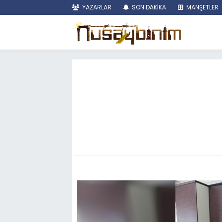
YAZARLAR
SON DAKİKA
MANŞETLER