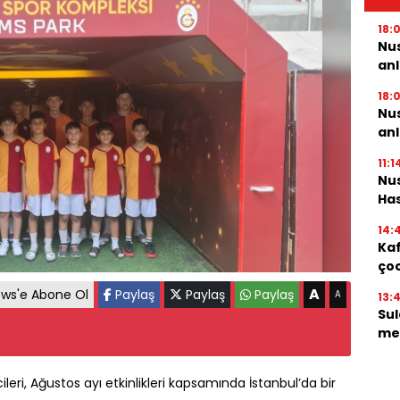
18:
Nus
an
18:
Nus
an
11:1
Nus
Has
14:
Kaf
çoc
A
ws'e Abone Ol
Paylaş
Paylaş
Paylaş
A
13:
Sul
mey
eri, Ağustos ayı etkinlikleri kapsamında İstanbul’da bir