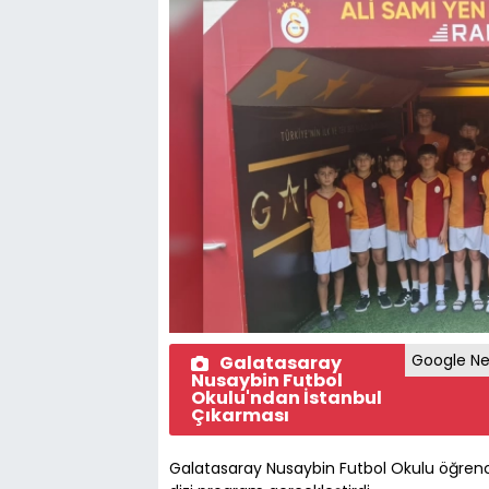
Google Ne
Galatasaray
Nusaybin Futbol
Okulu'ndan İstanbul
Çıkarması
Galatasaray Nusaybin Futbol Okulu öğrencil