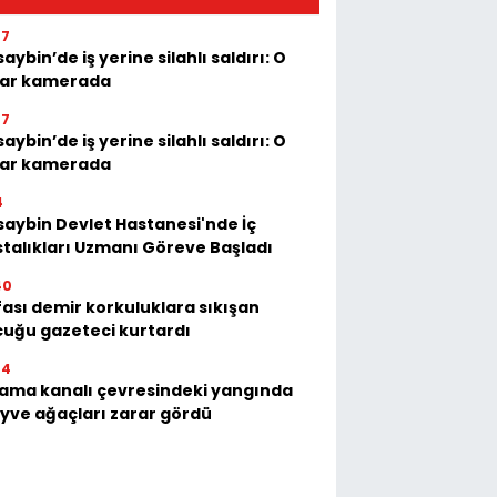
07
aybin’de iş yerine silahlı saldırı: O
lar kamerada
07
aybin’de iş yerine silahlı saldırı: O
lar kamerada
4
aybin Devlet Hastanesi'nde İç
talıkları Uzmanı Göreve Başladı
40
ası demir korkuluklara sıkışan
uğu gazeteci kurtardı
44
ama kanalı çevresindeki yangında
ve ağaçları zarar gördü