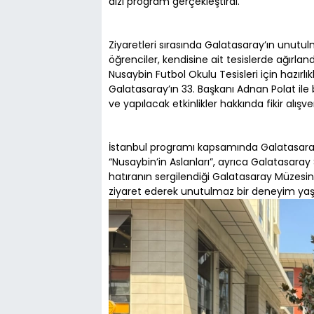
dizi program gerçekleştirdi.
Ziyaretleri sırasında Galatasaray’ın unutu
öğrenciler, kendisine ait tesislerde ağırla
Nusaybin Futbol Okulu Tesisleri için hazırlı
Galatasaray’ın 33. Başkanı Adnan Polat ile 
ve yapılacak etkinlikler hakkında fikir alışv
İstanbul programı kapsamında Galatasara
“Nusaybin’in Aslanları”, ayrıca Galatasar
hatıranın sergilendiği Galatasaray Müzesini 
ziyaret ederek unutulmaz bir deneyim yaş