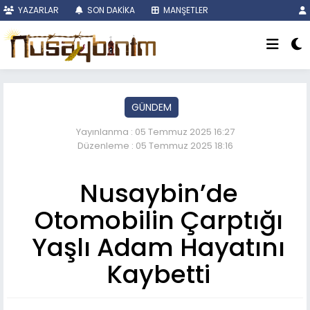
YAZARLAR
SON DAKİKA
MANŞETLER
GÜNDEM
Yayınlanma : 05 Temmuz 2025 16:27
Düzenleme : 05 Temmuz 2025 18:16
Nusaybin’de
Otomobilin Çarptığı
Yaşlı Adam Hayatını
Kaybetti