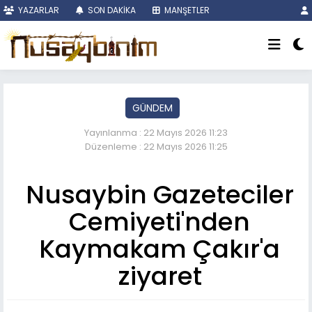
YAZARLAR
SON DAKİKA
MANŞETLER
GÜNDEM
Yayınlanma : 22 Mayıs 2026 11:23
Düzenleme : 22 Mayıs 2026 11:25
Nusaybin Gazeteciler
Cemiyeti'nden
Kaymakam Çakır'a
ziyaret