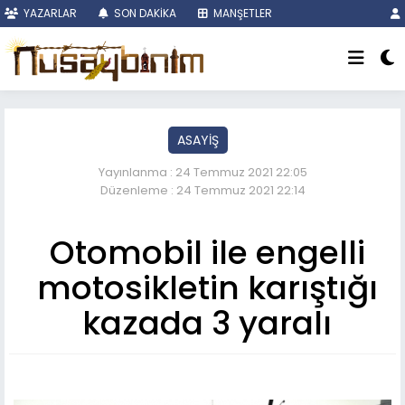
YAZARLAR
SON DAKİKA
MANŞETLER
ASAYİŞ
Yayınlanma : 24 Temmuz 2021 22:05
Düzenleme : 24 Temmuz 2021 22:14
Otomobil ile engelli
motosikletin karıştığı
kazada 3 yaralı