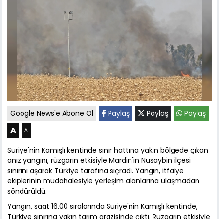
Google News'e Abone Ol
Paylaş
Paylaş
Paylaş
A
A
Suriye'nin Kamışlı kentinde sınır hattına yakın bölgede çıkan
anız yangını, rüzgarın etkisiyle Mardin'in Nusaybin ilçesi
sınırını aşarak Türkiye tarafına sıçradı. Yangın, itfaiye
ekiplerinin müdahalesiyle yerleşim alanlarına ulaşmadan
söndürüldü.
Yangın, saat 16.00 sıralarında Suriye'nin Kamışlı kentinde,
Türkiye sınırına yakın tarım arazisinde çıktı. Rüzgarın etkisiyle