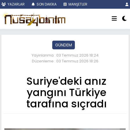
YAZARLAR
SON DAKİKA
MANŞETLER
GÜNDEM
Yayınlanma : 03 Temmuz 2026 18:24
Düzenleme : 03 Temmuz 2026 18:26
Suriye'deki anız
yangını Türkiye
tarafına sıçradı